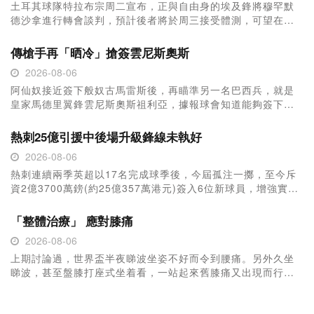
土耳其球隊特拉布宗周二宣布，正與自由身的埃及鋒將穆罕默
德沙拿進行轉會談判，預計後者將於周三接受體測，可望在本
周末前簽約作實。 ...
傳槍手再「晒冷」搶簽雲尼斯奧斯
2026-08-06
阿仙奴接近簽下般奴古馬雷斯後，再瞄準另一名巴西兵，就是
皇家馬德里翼鋒雲尼斯奧斯祖利亞，據報球會知道能夠簽下後
者的機會千載難逢，班主高安基已批准球會「...
熱刺25億引援中後場升級鋒線未執好
2026-08-06
熱刺連續兩季英超以17名完成球季後，今屆孤注一擲，至今斥
資2億3700萬鎊(約25億357萬港元)簽入6位新球員，增強實力
擺脫低潮。6名新兵集中在中...
「整體治療」 應對膝痛
2026-08-06
上期討論過，世界盃半夜睇波坐姿不好而令到腰痛。另外久坐
睇波，甚至盤膝打座式坐着看，一站起來舊膝痛又出現而行路
不力。大家又可能講，長久膝痛是「不通則痛...