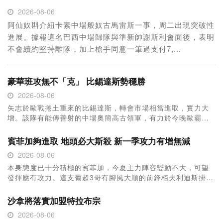
2026-08-06
阿仙奴斟介紐卡素中場般奴古馬雷斯一事，周二出現突破性
進展。據報這名巴西中場歸隊與準新帥謝斯利會面後，表明
不會續約堅持離隊，加上槍手同意一筆過支付7,...
豪華班攻無不「克」 比錫達斯勢穩勝
2026-08-06
矢志於歐戰捲土重來的比錫達斯，轉會市場相當進取，實力大
增。該隊有能傳善射的中場奧簡高古領軍，有力於今晚歐霸外
圍賽第3圈首回合作客穩勝賀拉戴克，讓球客...
賓菲加夠進取 地頭必大斯殺 新一季攻力有增無減
2026-08-06
本身態度已十分積極的賓菲加，今夏主力陣容變動不大，可望
發揮應有攻力。這支葡超3哥有腳風大順的前鋒栢夫利迪斯掛
帥，勢於今晚歐霸外圍賽第3圈首回合主場狂...
沙拿將落實加盟特拉布宗
2026-08-06