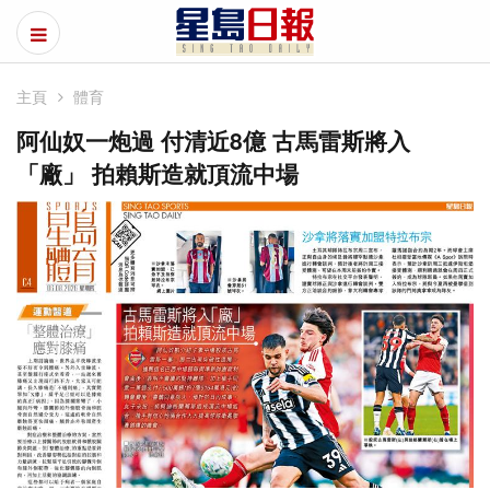
主頁
體育
阿仙奴一炮過 付清近8億 古馬雷斯將入
「廠」 拍賴斯造就頂流中場