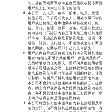
制以外的因素而導致本服務受阻礙或暫停而對
用戶負上任何責任或作任何賠償；
本公司、其人員、董事、股東、職員、代理、
控股公司、子公司或代表人，明確表示不會向
用戶或任何第三者承擔因本服務在促成、組
合、發行、整理、詮釋、改編、報道或發放任
何內容時（不論該內容是否由第三者或其他用
戶準備、不論該內容是否涉及疏忽，遗漏，不
適當、誹謗、侵犯他人、不道德或違法）而直
接或間接、全面或局部引起的任何損失；
用戶須獨自承擔及負責任何於本公司與其他使
用者(包括但不限於其他用戶、廣告商及商戶)
交易時引致的任何損失。用戶與其他使用者透
過本公司通訊或交易，包括付款和送達有關貨
物或服務及任何與此等交易有關的條款、保證
或聲明，純屬用戶與其他使用者之間之事宜，
本公司不會對由其他連結本服務的第三方提供
者、網上商戶或廣告商所提供的服務及內容負
責；亦不會就連結本服務的第三方提供者、網
上商戶或廣告商是否存在而負責；
本公司將盡努力使本服務的內容包括最新及準
確的資訊，但不會就其提供信息的準確性、有