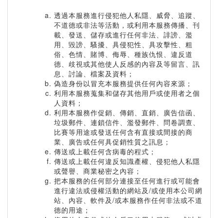
透過本服務進行侵犯他人私隱、威脅、追蹤、
不道德或非法等活動，或利用本服務傳播、刊
載、發送、儲存或進行任何非法、誹謗、濫
用、毀謗、騷擾、具侵犯性、具攻擊性、粗
俗、色情、賭博、侮辱、種族仇恨、違反道
德、歧視或其他使人反感的內容及等留言、訊
息、討論、檔案及資料；
偽造身份以冒充本服務提供任何內容來源；
利用本服務蒐集和儲存其他用戶或使用者之個
人資料；
利用本服務作促銷、傳銷、直銷、廣告信函、
垃圾郵件、連鎖信件、濫發郵件、問卷調查、
比賽等用途或發送任何含有直接或間接的商
業、廣告或任何具促銷性質之訊息；
傳送或上載任何含病毒的程式；
傳送或上載任何違反知識產權、侵犯他人私隱
或聲譽、商業秘密之內容；
把本服務的任何部分連接至任何進行或可能會
進行違法或侵權活動的網站及/或使用本公司網
站、內容、軟件及/或本服務作任何非法或不道
德的用途；