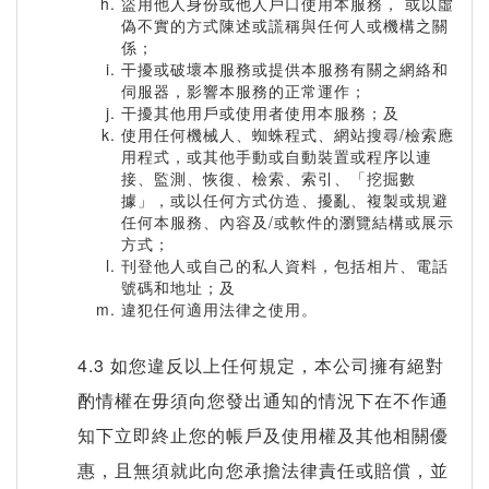
盜用他人身份或他人戶口使用本服務， 或以虛
偽不實的方式陳述或謊稱與任何人或機構之關
係；
干擾或破壞本服務或提供本服務有關之網絡和
伺服器，影響本服務的正常運作；
干擾其他用戶或使用者使用本服務；及
使用任何機械人、蜘蛛程式、網站搜尋/檢索應
用程式，或其他手動或自動裝置或程序以連
接、監測、恢復、檢索、索引、「挖掘數
據」，或以任何方式仿造、擾亂、複製或規避
任何本服務、內容及/或軟件的瀏覽結構或展示
方式；
刊登他人或自己的私人資料，包括相片、電話
號碼和地址；及
違犯任何適用法律之使用。
4.3 如您違反以上任何規定，本公司擁有絕對
酌情權在毋須向您發出通知的情況下在不作通
知下立即終止您的帳戶及使用權及其他相關優
惠，且無須就此向您承擔法律責任或賠償，並